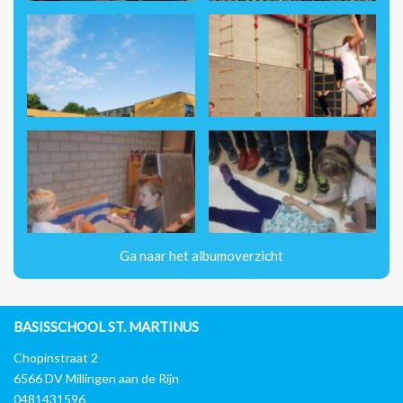
Ga naar het albumoverzicht
BASISSCHOOL ST. MARTINUS
Chopinstraat 2
6566 DV Millingen aan de Rijn
0481431596